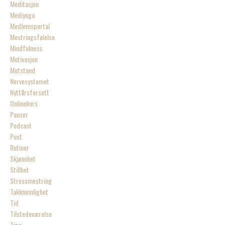
Meditasjon
Mediyoga
Medlemsportal
Mestringsfølelse
Mindfulness
Motivasjon
Motstand
Nervesystemet
Nyttårsforsett
Onlinekurs
Pauser
Podcast
Pust
Rutiner
Skjønnhet
Stillhet
Stressmestring
Takknemlighet
Tid
Tilstedeværelse
Tips