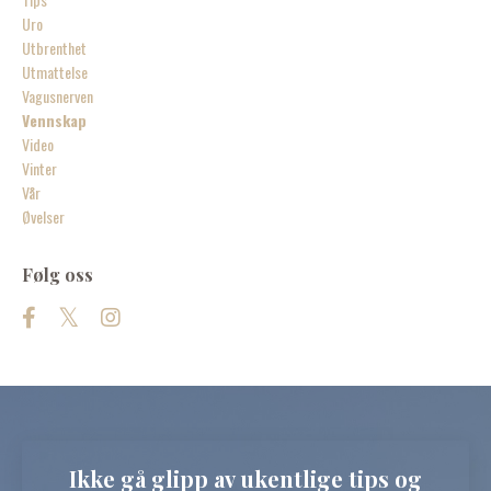
Uro
Utbrenthet
Utmattelse
Vagusnerven
Vennskap
Video
Vinter
Vår
Øvelser
Følg oss
Ikke gå glipp av ukentlige tips og