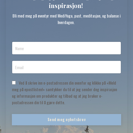
inspirasjon!
Bli med meg på eventyr med MediYoga, pust, meditasjon, og balanse i
hverdagen.
Ved å skrive inn e-postadressen din ovenfor og klikke på «Meld
meg på epostlisten!» samtykker du til at jeg sender deg inspirasjon
og informasjon om produkter og tilbud og at jeg bruker e-
postadressen din til å gjøre dette.
Send meg nyhetsbrev