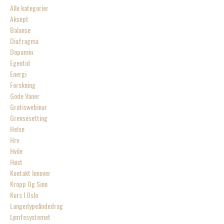
Alle kategorier
Aksept
Balanse
Diafragma
Dopamin
Egentid
Energi
Forskning
Gode Vaner
Gratiswebinar
Grensesetting
Helse
Hrv
Hvile
Høst
Kontakt Innover
Kropp Og Sinn
Kurs I Oslo
Langedypeåndedrag
Lymfesystemet