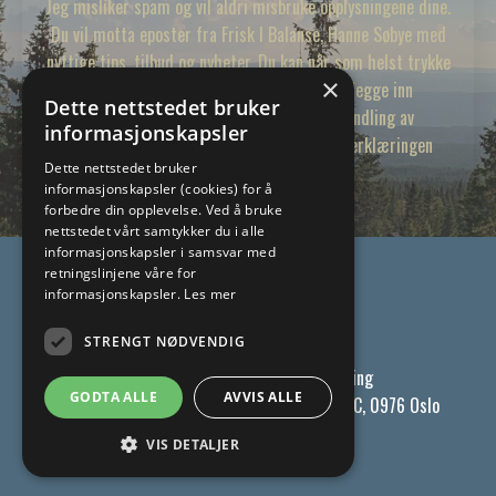
Jeg misliker spam og vil aldri misbruke opplysningene dine.
Du vil motta eposter fra Frisk I Balanse, Hanne Søbye med
nyttige tips, tilbud og nyheter. Du kan når som helst trykke
×
"avmelding" i en e-post fra meg. Ved å legge inn
Dette nettstedet bruker
opplysningene dine samtykker du i behandling av
informasjonskapsler
personopplysninger i tråd med personvernerklæringen
Dette nettstedet bruker
informasjonskapsler (cookies) for å
forbedre din opplevelse. Ved å bruke
nettstedet vårt samtykker du i alle
informasjonskapsler i samsvar med
retningslinjene våre for
© 2026 Hanne Søbye
informasjonskapsler.
Les mer
STRENGT NØDVENDIG
927465590
Personvernerklæring
GODTA ALLE
AVVIS ALLE
hanne@friskibalanse.no
Vestbyveien 32 C, 0976 Oslo
Powered by Kajabi
VIS DETALJER